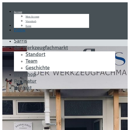
Account
Mein Account
Warenkorb
Follow
Kasse
Follow
Sarris
der Werkzeugfachmarkt
Standort
Team
Geschichte
B2B Shop
Reparatur
Kontakt