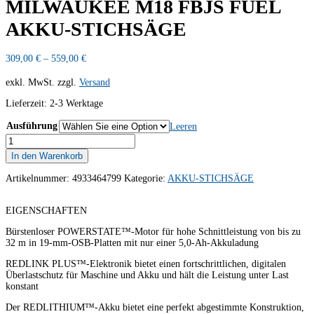
MILWAUKEE M18 FBJS FUEL
AKKU-STICHSÄGE
309,00
€
–
559,00
€
exkl. MwSt.
zzgl.
Versand
Lieferzeit:
2-3 Werktage
Ausführung
Leeren
MILWAUKEE
M18
In den Warenkorb
FBJS
FUEL
Artikelnummer:
4933464799
Kategorie:
AKKU-STICHSÄGE
AKKU-
STICHSÄGE
Menge
EIGENSCHAFTEN
Bürstenloser POWERSTATE™-Motor für hohe Schnittleistung von bis zu
32 m in 19-mm-OSB-Platten mit nur einer 5,0-Ah-Akkuladung
REDLINK PLUS™-Elektronik bietet einen fortschrittlichen, digitalen
Überlastschutz für Maschine und Akku und hält die Leistung unter Last
konstant
Der REDLITHIUM™-Akku bietet eine perfekt abgestimmte Konstruktion,