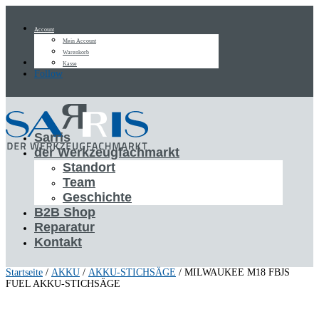
Account
Mein Account
Warenkorb
Follow
Kasse
Follow
Sarris
der Werkzeugfachmarkt
Standort
Team
Geschichte
B2B Shop
Reparatur
Kontakt
Startseite
/
AKKU
/
AKKU-STICHSÄGE
/ MILWAUKEE M18 FBJS
FUEL AKKU-STICHSÄGE