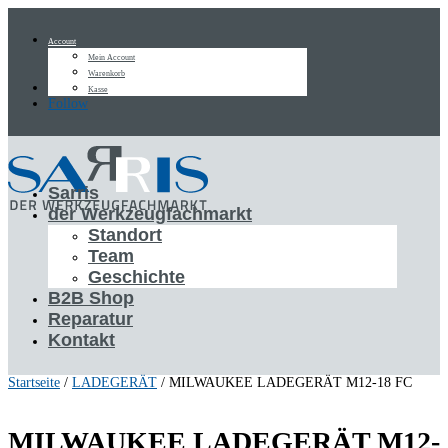
Account
Mein Account
Warenkorb
Follow
Kasse
Follow
Sarris
der Werkzeugfachmarkt
Standort
Team
Geschichte
B2B Shop
Reparatur
Kontakt
Startseite
/
LADEGERÄT
/ MILWAUKEE LADEGERÄT M12-18 FC
MILWAUKEE LADEGERÄT M12-