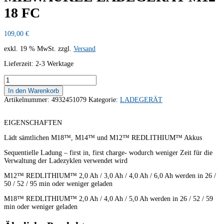
18 FC
109,00
€
exkl. 19 % MwSt.
zzgl.
Versand
Lieferzeit:
2-3 Werktage
MILWAUKEE
LADEGERÄT
In den Warenkorb
M12-
Artikelnummer:
4932451079
Kategorie:
LADEGERÄT
18
FC
Menge
EIGENSCHAFTEN
Lädt sämtlichen M18™, M14™ und M12™ REDLITHIUM™ Akkus
Sequentielle Ladung – first in, first charge- wodurch weniger Zeit für die
Verwaltung der Ladezyklen verwendet wird
M12™ REDLITHIUM™ 2,0 Ah / 3,0 Ah / 4,0 Ah / 6,0 Ah werden in 26 /
50 / 52 / 95 min oder weniger geladen
M18™ REDLITHIUM™ 2,0 Ah / 4,0 Ah / 5,0 Ah werden in 26 / 52 / 59
min oder weniger geladen