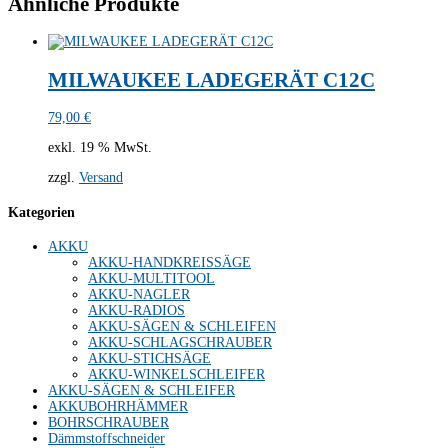
Ähnliche Produkte
MILWAUKEE LADEGERÄT C12C
79,00
€
exkl. 19 % MwSt.
zzgl.
Versand
Kategorien
AKKU
AKKU-HANDKREISSÄGE
AKKU-MULTITOOL
AKKU-NAGLER
AKKU-RADIOS
AKKU-SÄGEN & SCHLEIFEN
AKKU-SCHLAGSCHRAUBER
AKKU-STICHSÄGE
AKKU-WINKELSCHLEIFER
AKKU-SÄGEN & SCHLEIFER
AKKUBOHRHÄMMER
BOHRSCHRAUBER
Dämmstoffschneider