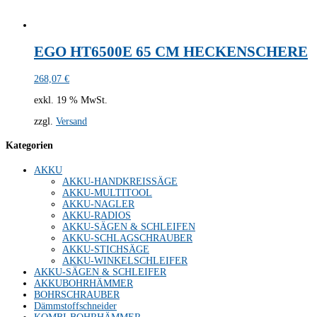
EGO HT6500E 65 CM HECKENSCHERE
268,07
€
exkl. 19 % MwSt.
zzgl.
Versand
Kategorien
AKKU
AKKU-HANDKREISSÄGE
AKKU-MULTITOOL
AKKU-NAGLER
AKKU-RADIOS
AKKU-SÄGEN & SCHLEIFEN
AKKU-SCHLAGSCHRAUBER
AKKU-STICHSÄGE
AKKU-WINKELSCHLEIFER
AKKU-SÄGEN & SCHLEIFER
AKKUBOHRHÄMMER
BOHRSCHRAUBER
Dämmstoffschneider