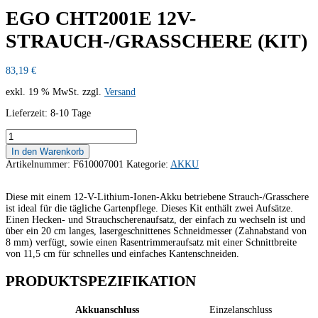
EGO CHT2001E 12V-
STRAUCH-/GRASSCHERE (KIT)
83,19
€
exkl. 19 % MwSt.
zzgl.
Versand
Lieferzeit:
8-10 Tage
EGO
CHT2001E
In den Warenkorb
12V-
Artikelnummer:
F610007001
Kategorie:
AKKU
STRAUCH-/GRASSCHERE
(KIT)
Menge
Diese mit einem 12-V-Lithium-Ionen-Akku betriebene Strauch-/Grasschere
ist ideal für die tägliche Gartenpflege. Dieses Kit enthält zwei Aufsätze.
Einen Hecken- und Strauchscherenaufsatz, der einfach zu wechseln ist und
über ein 20 cm langes, lasergeschnittenes Schneidmesser (Zahnabstand von
8 mm) verfügt, sowie einen Rasentrimmeraufsatz mit einer Schnittbreite
von 11,5 cm für schnelles und einfaches Kantenschneiden.
PRODUKTSPEZIFIKATION
Akkuanschluss
Einzelanschluss