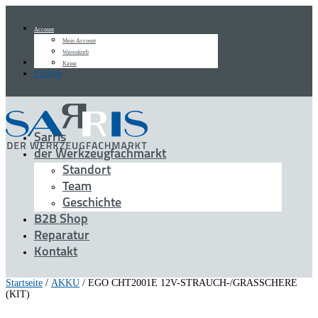
Account
Mein Account
Warenkorb
Follow
Kasse
Follow
Sarris
der Werkzeugfachmarkt
Standort
Team
Geschichte
B2B Shop
Reparatur
Kontakt
Startseite
/
AKKU
/ EGO CHT2001E 12V-STRAUCH-/GRASSCHERE
(KIT)