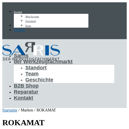
Account
Mein Account
Warenkorb
Follow
Kasse
Follow
Sarris
der Werkzeugfachmarkt
Standort
Team
Geschichte
B2B Shop
Reparatur
Kontakt
Startseite
/ Marken / ROKAMAT
ROKAMAT